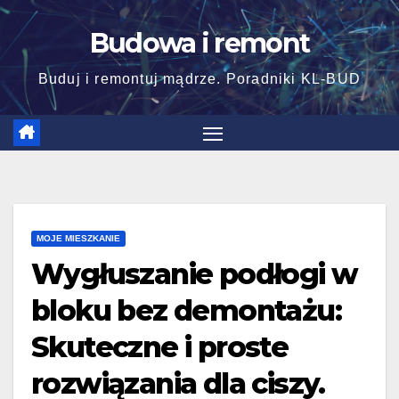
Skip
Budowa i remont
to
content
Buduj i remontuj mądrze. Poradniki KL-BUD
MOJE MIESZKANIE
Wygłuszanie podłogi w
bloku bez demontażu:
Skuteczne i proste
rozwiązania dla ciszy.