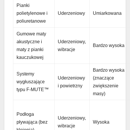
Pianki
polietylenowe i
Uderzeniowy
Umiarkowana
poliuretanowe
Gumowe maty
akustyczne i
Uderzeniowy,
Bardzo wysoka
maty z pianki
wibracje
kauczukowej
Bardzo wysoka
Systemy
Uderzeniowy
(znaczące
wygłuszające
i powietrzny
zwiększenie
typu F-MUTE™
masy)
Podłoga
Uderzeniowy,
pływająca (bez
Wysoka
wibracje
klejenia)