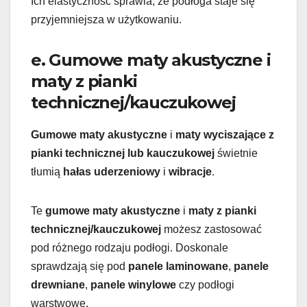
Ich elastyczność sprawia, że podłoga staje się
przyjemniejsza w użytkowaniu.
e. Gumowe maty akustyczne i
maty z pianki
technicznej/kauczukowej
Gumowe maty akustyczne
i
maty wyciszające z
pianki technicznej lub kauczukowej
świetnie
tłumią
hałas uderzeniowy
i
wibracje
.
Te
gumowe maty akustyczne
i
maty z pianki
technicznej/kauczukowej
możesz zastosować
pod różnego rodzaju podłogi. Doskonale
sprawdzają się pod
panele laminowane
,
panele
drewniane
,
panele winylowe
czy podłogi
warstwowe.