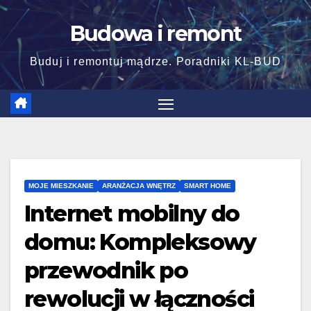
Skip
Budowa i remont
to
content
Buduj i remontuj mądrze. Poradniki KL-BUD
MOJE MIESZKANIE
ARANŻACJA WNĘTRZ
SMART HOME
Internet mobilny do
domu: Kompleksowy
przewodnik po
rewolucji w łączności