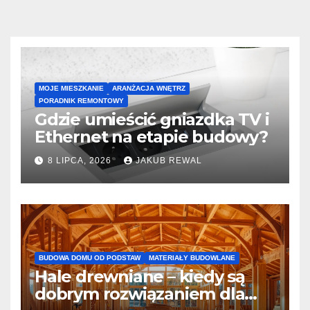
MOJE MIESZKANIE
ARANŻACJA WNĘTRZ
PORADNIK REMONTOWY
Gdzie umieścić gniazdka TV i
Ethernet na etapie budowy?
8 LIPCA, 2026
JAKUB REWAL
BUDOWA DOMU OD PODSTAW
MATERIAŁY BUDOWLANE
Hale drewniane – kiedy są
dobrym rozwiązaniem dla