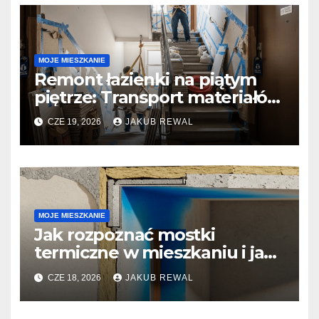
MOJE MIESZKANIE
Remont łazienki na piątym
piętrze: Transport materiałów
i logistyka w bloku.
CZE 19, 2026
JAKUB REWAL
MOJE MIESZKANIE
Jak rozpoznać mostki
termiczne w mieszkaniu i jak
zgłosić problem wspólnocie.
CZE 18, 2026
JAKUB REWAL