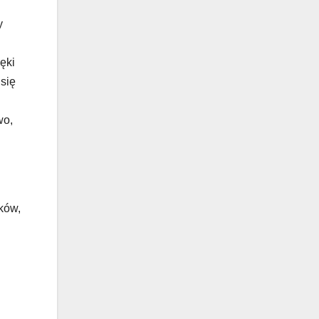
y
nęki
 się
wo,
ków,