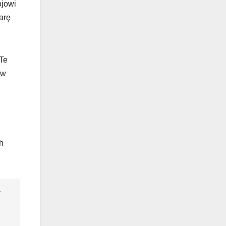
ojowi
arę
 Te
 w
h