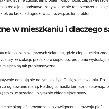
 jak skutecznie zgłosić ten problem wspólnocie, żebyś wreszcie
bka reakcja to podstawa, żeby wilgoć nie rozprzestrzeniała się 
k krok po kroku zdiagnozować i rozwiązać ten problem.
ne w mieszkaniu i dlaczego s
rostu miejsca w zewnętrznych ścianach, gdzie ciepło ucieka znac
e „dziury” w izolacji, przez które ciepło bez problemu wydostaje s
e miejsca są tak problematyczne.
ywnie odbijają się na tym, jak żyje Ci się w mieszkaniu. Po
i za ogrzewanie rosną. Po drugie, mostki termiczne sprawiają, 
sto czuć przeciągi i wyraźnie chłodniejsze strefy.
nie się skraplać, prowadząc do zawilgocenia i rozwoju pleśni,