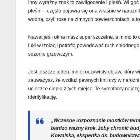
Inny wyraźny znak to zawilgocenie i pleśń. Wilgoć
pleśni – często pojawia się ona właśnie w narożn
wodną, czyli rosę na zimnych powierzchniach, a to 
Nawet jeśli okna masz super szczelne, a mimo to 
luki w izolacji potrafią powodować ruch chłodneg
sezonie grzewczym.
Jest jeszcze jeden, mniej oczywisty objaw, który 
zauważysz, że wzdłuż pewnych linii czy w narożni
ucieczce ciepła z tych miejsc. Te symptomy najczęś
identyfikację.
„Wczesne rozpoznanie mostków termic
bardzo ważny krok, żeby chronić bud
Kowalska, ekspertka ds. budownictw