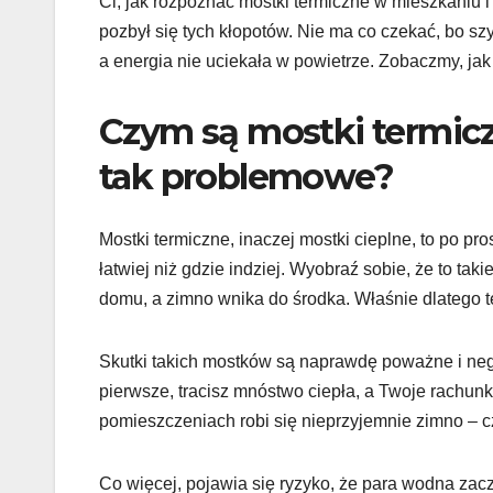
Ci, jak rozpoznać mostki termiczne w mieszkaniu i
pozbył się tych kłopotów. Nie ma co czekać, bo szy
a energia nie uciekała w powietrze. Zobaczmy, ja
Czym są mostki termicz
tak problemowe?
Mostki termiczne, inaczej mostki cieplne, to po p
łatwiej niż gdzie indziej. Wyobraź sobie, że to taki
domu, a zimno wnika do środka. Właśnie dlatego t
Skutki takich mostków są naprawdę poważne i negat
pierwsze, tracisz mnóstwo ciepła, a Twoje rachunk
pomieszczeniach robi się nieprzyjemnie zimno – czę
Co więcej, pojawia się ryzyko, że para wodna zacz