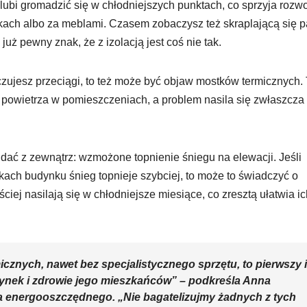
 lubi gromadzić się w chłodniejszych punktach, co sprzyja rozw
ikach albo za meblami. Czasem zobaczysz też skraplającą się p
już pewny znak, że z izolacją jest coś nie tak.
czujesz przeciągi, to też może być objaw mostków termicznych.
o powietrza w pomieszczeniach, a problem nasila się zwłaszcza
widać z zewnątrz: wzmożone topnienie śniegu na elewacji. Jeśli
kach budynku śnieg topnieje szybciej, to może to świadczyć o
ciej nasilają się w chłodniejsze miesiące, co zresztą ułatwia ic
znych, nawet bez specjalistycznego sprzętu, to pierwszy i
ynek i zdrowie jego mieszkańców” – podkreśla Anna
a energooszczędnego. „Nie bagatelizujmy żadnych z tych