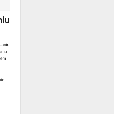
niu
danie
zemu
otem
nie