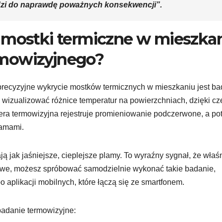
dzi do naprawdę poważnych konsekwencji”.
 mostki termiczne w mieszka
rmowizyjnego?
ecyzyjne wykrycie mostków termicznych w mieszkaniu jest ba
 wizualizować różnice temperatur na powierzchniach, dzięki c
mera termowizyjna rejestruje promieniowanie podczerwone, a p
ramami.
 jak jaśniejsze, cieplejsze plamy. To wyraźny sygnał, że właś
kawe, możesz spróbować samodzielnie wykonać takie badanie,
 aplikacji mobilnych, które łączą się ze smartfonem.
badanie termowizyjne: