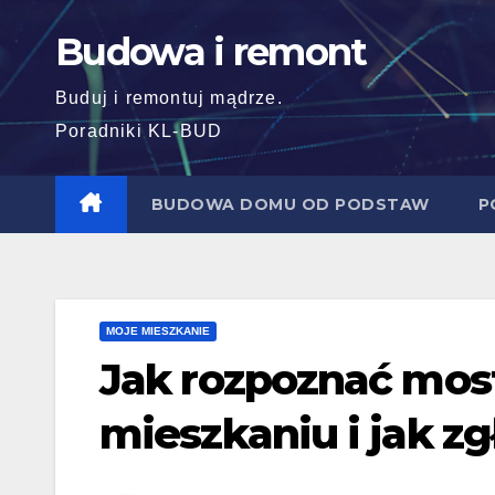
Skip
Budowa i remont
to
content
Buduj i remontuj mądrze.
Poradniki KL-BUD
BUDOWA DOMU OD PODSTAW
P
MOJE MIESZKANIE
Jak rozpoznać mos
mieszkaniu i jak z