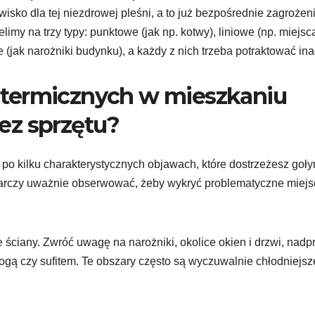
isko dla tej niezdrowej pleśni, a to już bezpośrednie zagrożen
imy na trzy typy: punktowe (jak np. kotwy), liniowe (np. miejsc
 (jak narożniki budynku), a każdy z nich trzeba potraktować ina
termicznych w mieszkaniu
ez sprzętu?
po kilku charakterystycznych objawach, które dostrzeżesz goł
tarczy uważnie obserwować, żeby wykryć problematyczne miejs
ściany. Zwróć uwagę na narożniki, okolice okien i drzwi, nadp
łogą czy sufitem. Te obszary często są wyczuwalnie chłodniejs