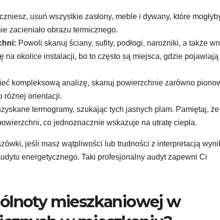
zniesz, usuń wszystkie zasłony, meble i dywany, które mogłyb
nie zacieniało obrazu termicznego.
chni:
Powoli skanuj ściany, sufity, podłogi, narożniki, a także w
a okolice instalacji, bo to często są miejsca, gdzie pojawiają
eć kompleksową analizę, skanuj powierzchnie zarówno piono
 różnej orientacji.
uzyskane termogramy, szukając tych jasnych plam. Pamiętaj, że
owierzchni, co jednoznacznie wskazuje na utratę ciepła.
wki, jeśli masz wątpliwości lub trudności z interpretacją wyni
audytu energetycznego. Taki profesjonalny audyt zapewni Ci
pólnoty mieszkaniowej w