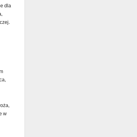
ie dla
a,
czej.
ym
ca,
roża,
ze w