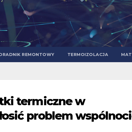
ORADNIK REMONTOWY
TERMOIZOLACJA
MAT
tki termiczne w
głosić problem wspólnoci