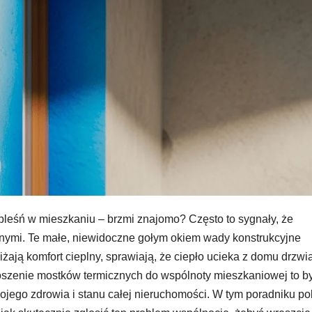
a pleśń w mieszkaniu – brzmi znajomo? Często to sygnały, że
znymi. Te małe, niewidoczne gołym okiem wady konstrukcyjne
żają komfort cieplny, sprawiają, że ciepło ucieka z domu drzwia
łoszenie mostków termicznych do wspólnoty mieszkaniowej to 
ojego zdrowia i stanu całej nieruchomości. W tym poradniku p