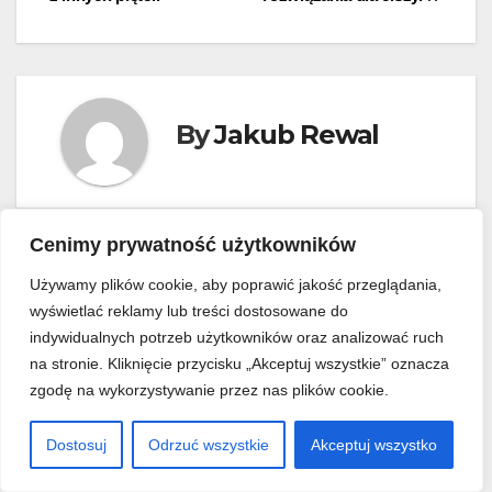
By
Jakub Rewal
Cenimy prywatność użytkowników
Related Post
Używamy plików cookie, aby poprawić jakość przeglądania,
wyświetlać reklamy lub treści dostosowane do
indywidualnych potrzeb użytkowników oraz analizować ruch
na stronie. Kliknięcie przycisku „Akceptuj wszystkie” oznacza
zgodę na wykorzystywanie przez nas plików cookie.
MOJE MIESZKANIE
ARANŻACJA WNĘTRZ
PORADNIK REMONTOWY
Gdzie umieścić gniazdka TV i
Dostosuj
Odrzuć wszystkie
Akceptuj wszystko
Ethernet na etapie budowy?