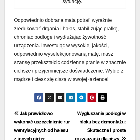
sytuację.
Odpowiednio dobrana mata potrafi wyraźnie
zredukować drgania i hałas, stabilizując pralkę,
chroniąc podłogę i wydłużając żywotność
urządzenia. Inwestując w wysokiej jakości,
odpowiednio wyselekcjonowaną matę, masz
szansę przekształcić codzienne pranie w znacznie
cichsze i przyjemniejsze doświadczenie. Wybierz
mądrze i ciesz się ciszą w swojej łazience!
Nawigacja
Jak prawidłowo
Wygłuszanie podłogi w
wykonać uszczelnienie rur
bloku bez demontażu:
wpisu
wentylacyjnych od hałasu
Skuteczne i proste
z innych pięter.
rozwiązania dla ciszy.