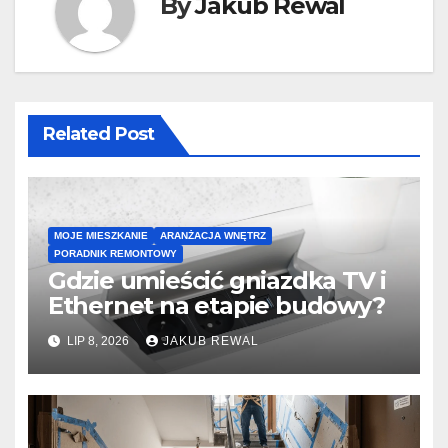
By
Jakub Rewal
Related Post
MOJE MIESZKANIE
ARANŻACJA WNĘTRZ
PORADNIK REMONTOWY
Gdzie umieścić gniazdka TV i
Ethernet na etapie budowy?
LIP 8, 2026
JAKUB REWAL