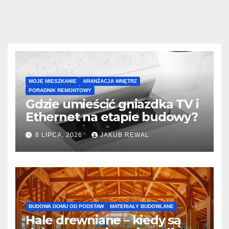
MOJE MIESZKANIE
ARANŻACJA WNĘTRZ
PORADNIK REMONTOWY
Gdzie umieścić gniazdka TV i
Ethernet na etapie budowy?
8 LIPCA, 2026
JAKUB REWAL
BUDOWA DOMU OD PODSTAW
MATERIAŁY BUDOWLANE
Hale drewniane – kiedy są