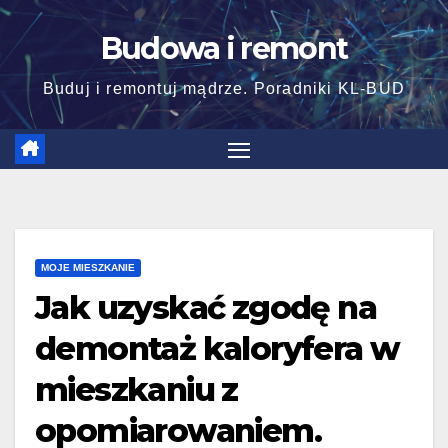
Skip
Budowa i remont
to
content
Buduj i remontuj mądrze. Poradniki KL-BUD
MOJE MIESZKANIE
Jak uzyskać zgodę na
demontaż kaloryfera w
mieszkaniu z
opomiarowaniem.