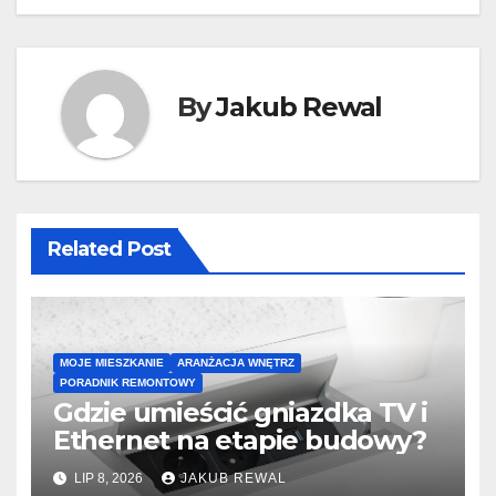
By
Jakub Rewal
Related Post
MOJE MIESZKANIE
ARANŻACJA WNĘTRZ
PORADNIK REMONTOWY
Gdzie umieścić gniazdka TV i
Ethernet na etapie budowy?
LIP 8, 2026
JAKUB REWAL