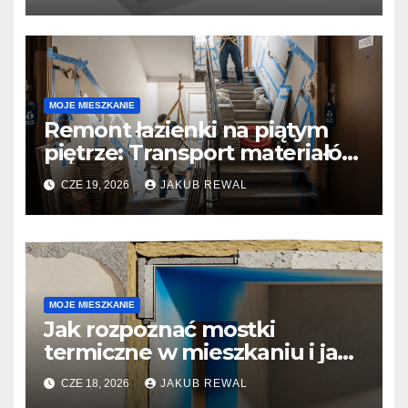
MOJE MIESZKANIE
Remont łazienki na piątym
piętrze: Transport materiałów
i logistyka w bloku.
CZE 19, 2026
JAKUB REWAL
MOJE MIESZKANIE
Jak rozpoznać mostki
termiczne w mieszkaniu i jak
zgłosić problem wspólnocie.
CZE 18, 2026
JAKUB REWAL