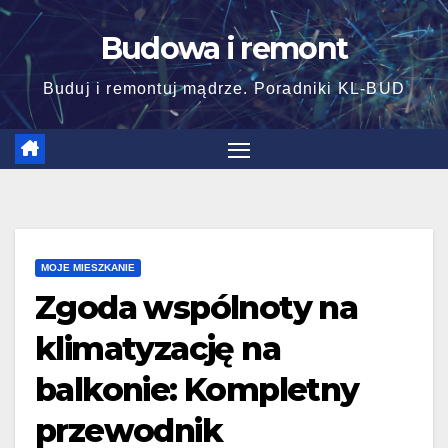
Skip
Budowa i remont
to
content
Buduj i remontuj mądrze. Poradniki KL-BUD
MOJE MIESZKANIE
Zgoda wspólnoty na
klimatyzację na
balkonie: Kompletny
przewodnik