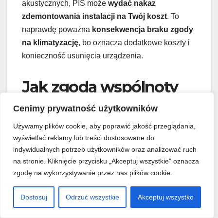
akustycznych, PIS może
wydać nakaz
zdemontowania instalacji na Twój koszt
. To
naprawdę poważna
konsekwencja braku zgody
na klimatyzację
, bo oznacza dodatkowe koszty i
konieczność usunięcia urządzenia.
Jak zgoda wspólnoty
na klimatyzację na
Cenimy prywatność użytkowników
balkonie zapewnia
Używamy plików cookie, aby poprawić jakość przeglądania,
wyświetlać reklamy lub treści dostosowane do
spokój i
indywidualnych potrzeb użytkowników oraz analizować ruch
bezpieczeństwo?
na stronie. Kliknięcie przycisku „Akceptuj wszystkie” oznacza
zgodę na wykorzystywanie przez nas plików cookie.
Instalacja
klimatyzacji na balkonie
w budynkach
Dostosuj
Odrzuć wszystkie
Akceptuj wszystko
wielorodzinnych to proces, który wymaga