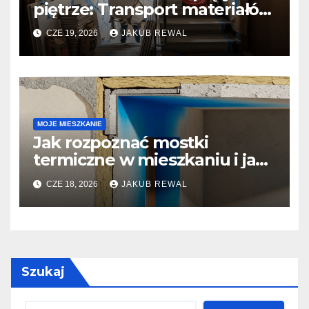
piętrze: Transport materiałów
i logistyka w bloku.
CZE 19, 2026
JAKUB REWAL
MOJE MIESZKANIE
Jak rozpoznać mostki
termiczne w mieszkaniu i jak
zgłosić problem wspólnocie.
CZE 18, 2026
JAKUB REWAL
Szukaj