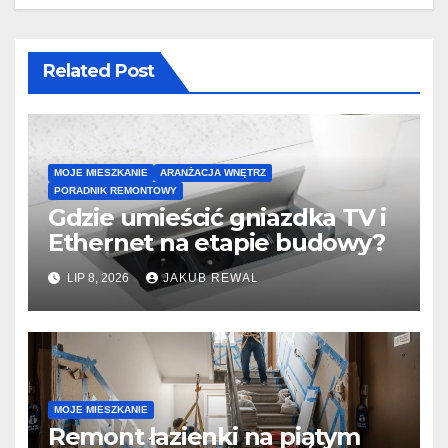
Related Post
MOJE MIESZKANIE
ARANŻACJA WNĘTRZ
PORADNIK REMONTOWY
Gdzie umieścić gniazdka TV i
Ethernet na etapie budowy?
LIP 8, 2026
JAKUB REWAL
MOJE MIESZKANIE
Remont łazienki na piątym