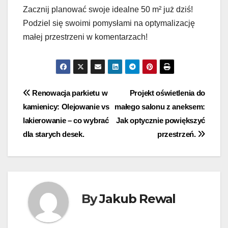
Zacznij planować swoje idealne 50 m² już dziś!
Podziel się swoimi pomysłami na optymalizację
małej przestrzeni w komentarzach!
Nawigacja
Renowacja parkietu w
Projekt oświetlenia do
kamienicy: Olejowanie vs
małego salonu z aneksem:
wpisu
lakierowanie – co wybrać
Jak optycznie powiększyć
dla starych desek.
przestrzeń.
By
Jakub Rewal