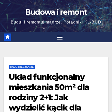
Skip
Budowa i remont
to
content
Buduj i remontuj mądrze. Poradniki KL-BUD
MOJE MIESZKANIE
Układ funkcjonalny
mieszkania 50m² dla
rodziny 2+1: Jak
wydzielić kącik dla