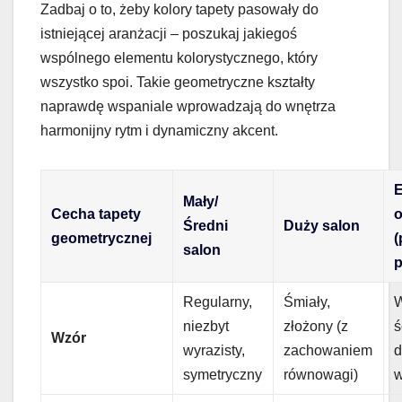
Zadbaj o to, żeby kolory tapety pasowały do
istniejącej aranżacji – poszukaj jakiegoś
wspólnego elementu kolorystycznego, który
wszystko spoi. Takie geometryczne kształty
naprawdę wspaniale wprowadzają do wnętrza
harmonijny rytm i dynamiczny akcent.
E
Mały/
Cecha tapety
o
Średni
Duży salon
geometrycznej
(
salon
p
Regularny,
Śmiały,
W
niezbyt
złożony (z
ś
Wzór
wyrazisty,
zachowaniem
d
symetryczny
równowagi)
w