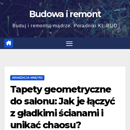
Skip
Budowa i remont
to
content
Buduj i remontuj mądrze. Poradniki KL-BUD
ARANŻACJA WNĘTRZ
Tapety geometryczne
do salonu: Jak je łączyć
z gładkimi ścianami i
unikać chaosu?