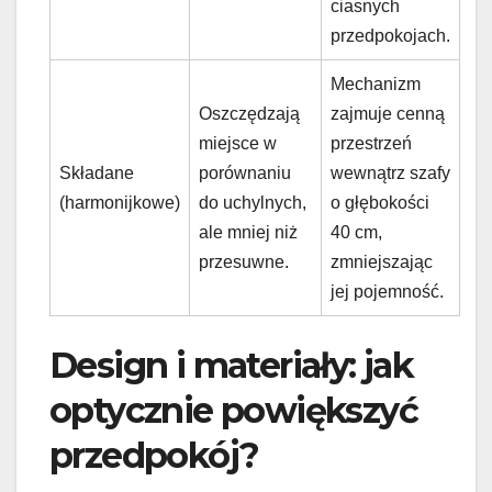
ciasnych
przedpokojach.
Mechanizm
Oszczędzają
zajmuje cenną
miejsce w
przestrzeń
Składane
porównaniu
wewnątrz szafy
(harmonijkowe)
do uchylnych,
o głębokości
ale mniej niż
40 cm,
przesuwne.
zmniejszając
jej pojemność.
Design i materiały: jak
optycznie powiększyć
przedpokój?