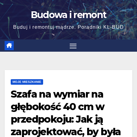
Skip
Budowa i remont
to
content
Buduj i remontuj mądrze. Poradniki KL-BUD
MOJE MIESZKANIE
Szafa na wymiar na
głębokość 40 cm w
przedpokoju: Jak ją
zaprojektować, by była