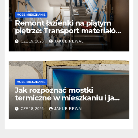
MOJE MIESZKANIE
Remont łazienki na piątym
piętrze: Transport materiałów
i logistyka w bloku.
CZE 19, 2026
JAKUB REWAL
MOJE MIESZKANIE
Jak rozpoznać mostki
termiczne w mieszkaniu i jak
zgłosić problem wspólnocie.
CZE 18, 2026
JAKUB REWAL