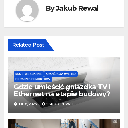
By
Jakub Rewal
Related Post
MOJE MIESZKANIE
ARANŻACJA WNĘTRZ
PORADNIK REMONTOWY
Gdzie umieścić gniazdka TV i
Ethernet na etapie budowy?
LIP 8, 2026
JAKUB REWAL