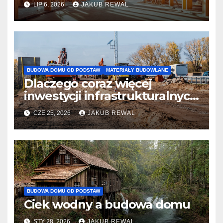
LIP 6, 2026
JAKUB REWAL
BUDOWA DOMU OD PODSTAW
MATERIAŁY BUDOWLANE
Dlaczego coraz więcej
inwestycji infrastrukturalnych
w Polsce wybiera pale CFA?
CZE 25, 2026
JAKUB REWAL
BUDOWA DOMU OD PODSTAW
Ciek wodny a budowa domu
STY 28, 2026
JAKUB REWAL