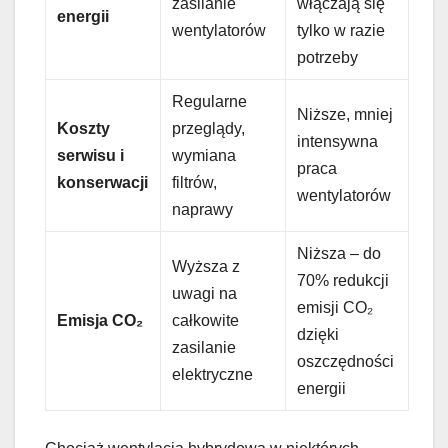
zasilanie
włączają się
energii
wentylatorów
tylko w razie
potrzeby
Regularne
Niższe, mniej
Koszty
przeglądy,
intensywna
serwisu i
wymiana
praca
konserwacji
filtrów,
wentylatorów
naprawy
Niższa – do
Wyższa z
70% redukcji
uwagi na
emisji CO₂
Emisja CO₂
całkowite
dzięki
zasilanie
oszczędności
elektryczne
energii