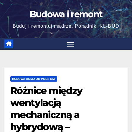
Skip
Budowa i remont
to
content
Buduj i remontuj mądrze. Poradniki KL-BUD
BUDOWA DOMU OD PODSTAW
Różnice między
wentylacją
mechaniczną a
hybrydową –