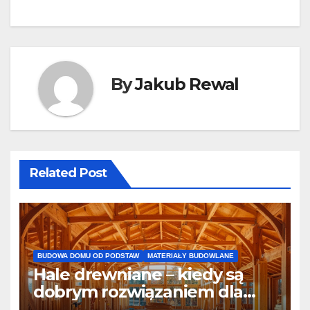
By
Jakub Rewal
Related Post
BUDOWA DOMU OD PODSTAW
MATERIAŁY BUDOWLANE
Hale drewniane – kiedy są
dobrym rozwiązaniem dla
firm i inwestorów?