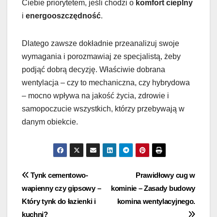
Ciebie priorytetem, jeśli chodzi o
komfort cieplny
i
energooszczędność
.
Dlatego zawsze dokładnie przeanalizuj swoje
wymagania i porozmawiaj ze specjalistą, żeby
podjąć dobrą decyzję. Właściwie dobrana
wentylacja – czy to mechaniczna, czy hybrydowa
– mocno wpływa na jakość życia, zdrowie i
samopoczucie wszystkich, którzy przebywają w
danym obiekcie.
Nawigacja
Tynk cementowo-
Prawidłowy cug w
wapienny czy gipsowy –
kominie – Zasady budowy
wpisu
Który tynk do łazienki i
komina wentylacyjnego.
kuchni?