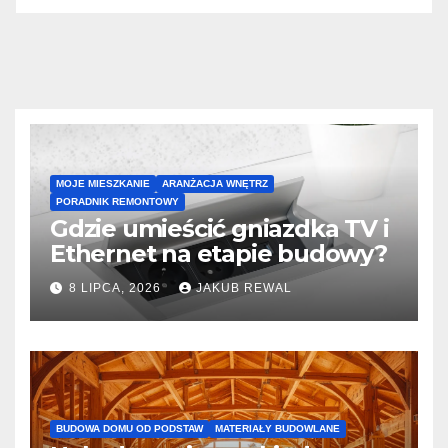
MOJE MIESZKANIE
ARANŻACJA WNĘTRZ
PORADNIK REMONTOWY
Gdzie umieścić gniazdka TV i
Ethernet na etapie budowy?
8 LIPCA, 2026
JAKUB REWAL
BUDOWA DOMU OD PODSTAW
MATERIAŁY BUDOWLANE