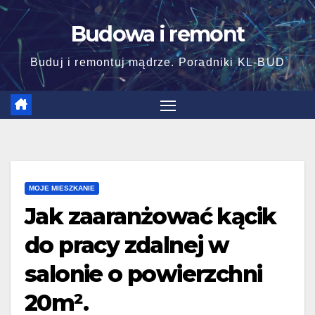
Skip
Budowa i remont
to
content
Buduj i remontuj mądrze. Poradniki KL-BUD
MOJE MIESZKANIE
Jak zaaranżować kącik
do pracy zdalnej w
salonie o powierzchni
20m².