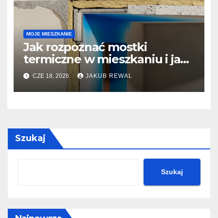
MOJE MIESZKANIE
Jak rozpoznać mostki
termiczne w mieszkaniu i jak
zgłosić problem wspólnocie.
CZE 18, 2026
JAKUB REWAL
Szukaj
Szukaj