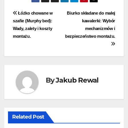
Nawigacja
Łóżko chowane w
Biurko składane do małej
szafie (Murphy bed):
kawalerki: Wybór
wpisu
Wady, zalety i koszty
mechanizmów i
montażu.
bezpieczeństwo montażu.
By
Jakub Rewal
Related Post