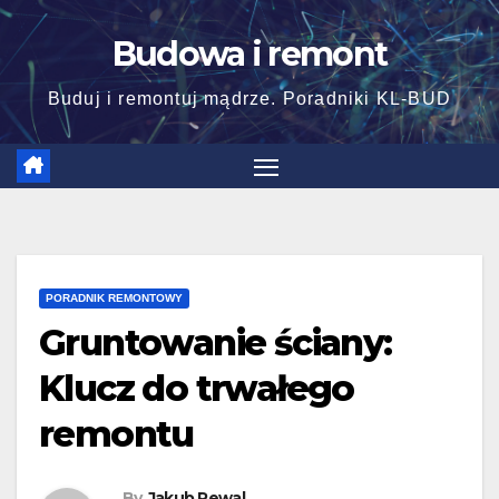
Skip
Budowa i remont
to
content
Buduj i remontuj mądrze. Poradniki KL-BUD
PORADNIK REMONTOWY
Gruntowanie ściany:
Klucz do trwałego
remontu
By
Jakub Rewal