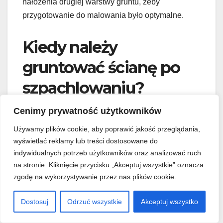
nałożenia drugiej warstwy gruntu, żeby
przygotowanie do malowania było optymalne.
Kiedy należy
gruntować ścianę po
szpachlowaniu?
Cenimy prywatność użytkowników
Gruntować ścianę po szpachlowaniu możesz
wyłącznie po całkowitym wyschnięciu masy
Używamy plików cookie, aby poprawić jakość przeglądania,
szpachlowej lub gładzi. To absolutny warunek,
wyświetlać reklamy lub treści dostosowane do
indywidualnych potrzeb użytkowników oraz analizować ruch
żebyś uzyskał trwałą i estetyczną powłokę
na stronie. Kliknięcie przycisku „Akceptuj wszystkie” oznacza
malarską.
zgodę na wykorzystywanie przez nas plików cookie.
Niezastosowanie się do tej zasady może
Dostosuj
Odrzuć wszystkie
Akceptuj wszystko
prowadzić do powstawania pęcherzy, pęknięć i
odspajania się farby. Odpowiednie warunki