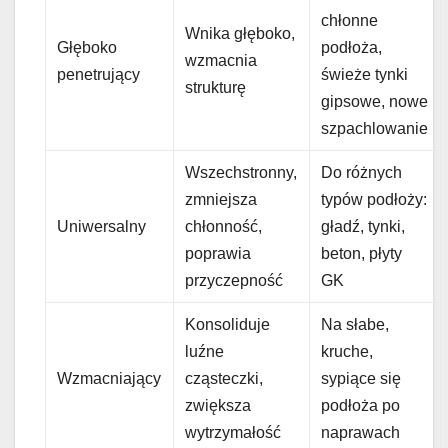
chłonne
Wnika głęboko,
Głęboko
podłoża,
wzmacnia
penetrujący
świeże tynki
strukturę
gipsowe, nowe
szpachlowanie
Wszechstronny,
Do różnych
zmniejsza
typów podłoży:
Uniwersalny
chłonność,
gładź, tynki,
poprawia
beton, płyty
przyczepność
GK
Konsoliduje
Na słabe,
luźne
kruche,
Wzmacniający
cząsteczki,
sypiące się
zwiększa
podłoża po
wytrzymałość
naprawach