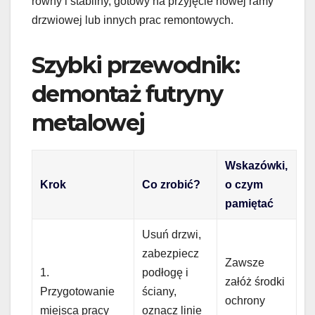
równy i stabilny, gotowy na przyjęcie nowej ramy
drzwiowej lub innych prac remontowych.
Szybki przewodnik:
demontaż futryny
metalowej
Wskazówki,
Krok
Co zrobić?
o czym
pamiętać
Usuń drzwi,
zabezpiecz
Zawsze
1.
podłogę i
załóż środki
Przygotowanie
ściany,
ochrony
miejsca pracy
oznacz linie