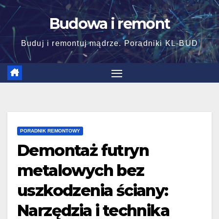
Skip
Budowa i remont
to
content
Buduj i remontuj mądrze. Poradniki KL-BUD
PORADNIK REMONTOWY
Demontaż futryn
metalowych bez
uszkodzenia ściany:
Narzędzia i technika