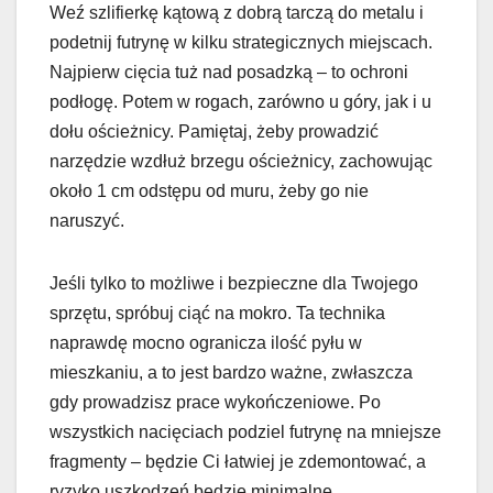
Weź szlifierkę kątową z dobrą tarczą do metalu i
podetnij futrynę w kilku strategicznych miejscach.
Najpierw cięcia tuż nad posadzką – to ochroni
podłogę. Potem w rogach, zarówno u góry, jak i u
dołu ościeżnicy. Pamiętaj, żeby prowadzić
narzędzie wzdłuż brzegu ościeżnicy, zachowując
około 1 cm odstępu od muru, żeby go nie
naruszyć.
Jeśli tylko to możliwe i bezpieczne dla Twojego
sprzętu, spróbuj ciąć na mokro. Ta technika
naprawdę mocno ogranicza ilość pyłu w
mieszkaniu, a to jest bardzo ważne, zwłaszcza
gdy prowadzisz prace wykończeniowe. Po
wszystkich nacięciach podziel futrynę na mniejsze
fragmenty – będzie Ci łatwiej je zdemontować, a
ryzyko uszkodzeń będzie minimalne.