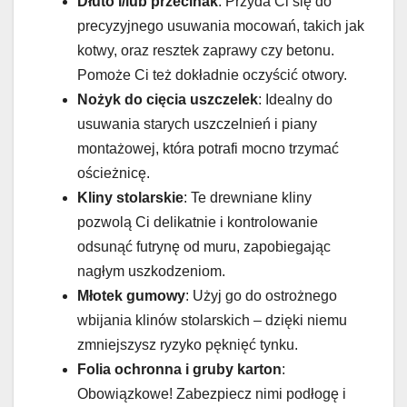
Dłuto i/lub przecinak
: Przyda Ci się do
precyzyjnego usuwania mocowań, takich jak
kotwy, oraz resztek zaprawy czy betonu.
Pomoże Ci też dokładnie oczyścić otwory.
Nożyk do cięcia uszczelek
: Idealny do
usuwania starych uszczelnień i piany
montażowej, która potrafi mocno trzymać
ościeżnicę.
Kliny stolarskie
: Te drewniane kliny
pozwolą Ci delikatnie i kontrolowanie
odsunąć futrynę od muru, zapobiegając
nagłym uszkodzeniom.
Młotek gumowy
: Użyj go do ostrożnego
wbijania klinów stolarskich – dzięki niemu
zmniejszysz ryzyko pęknięć tynku.
Folia ochronna i gruby karton
:
Obowiązkowe! Zabezpiecz nimi podłogę i