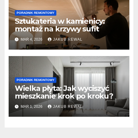
PORADNIK REMONTOWY
Sztukateria w kamienicy:
montaż na krzywy sufit
MAR 4, 2026
JAKUB REWAL
PORADNIK REMONTOWY
Wielka płyta: Jak wyciszyć
mieszkanie krok po kroku?
MAR 1, 2026
JAKUB REWAL