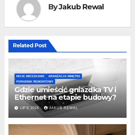
By
Jakub Rewal
Related Post
MOJE MIESZKANIE
ARANŻACJA WNĘTRZ
PORADNIK REMONTOWY
Gdzie umieścić gniazdka TV i
Ethernet na etapie budowy?
LIP 8, 2026
JAKUB REWAL