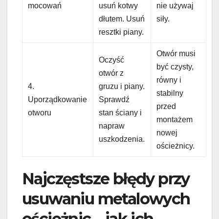
mocowań
usuń kotwy
nie używaj
dłutem. Usuń
siły.
resztki piany.
Otwór musi
Oczyść
być czysty,
otwór z
równy i
4.
gruzu i piany.
stabilny
Uporządkowanie
Sprawdź
przed
otworu
stan ściany i
montażem
napraw
nowej
uszkodzenia.
ościeżnicy.
Najczęstsze błędy przy
usuwaniu metalowych
ościeżnic – jak ich