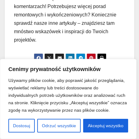
komentarzach! Potrzebujesz więcej porad
remontowych i wykończeniowych? Koniecznie
sprawdź nasze inne artykuły – znajdziesz tam
mnóstwo wskazówek i inspiracji do Twoich
projektów.
Cenimy prywatność użytkowników
Nawigacja
Wymiana starych rur
Spoinowanie płyt
Używamy plików cookie, aby poprawić jakość przeglądania,
wodnych w pionie w bloku
gipsowo-kartonowych bez
wpisu
wyświetlać reklamy lub treści dostosowane do
bez kucia: Czy to w ogóle
pęknięć: Jak użyć taśmy i
indywidualnych potrzeb użytkowników oraz analizować ruch
możliwe?
masy szpachlowej.
na stronie. Kliknięcie przycisku „Akceptuj wszystkie” oznacza
zgodę na wykorzystywanie przez nas plików cookie.
Dostosuj
Odrzuć wszystkie
Akceptuj wszystko
By
Jakub Rewal