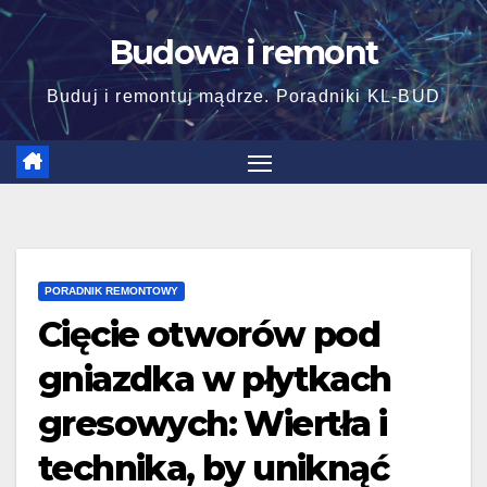
Skip
Budowa i remont
to
content
Buduj i remontuj mądrze. Poradniki KL-BUD
PORADNIK REMONTOWY
Cięcie otworów pod
gniazdka w płytkach
gresowych: Wiertła i
technika, by uniknąć