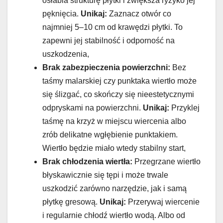
osłabia strukturę płytki i zwiększa ryzyko jej
pęknięcia.
Unikaj:
Zaznacz otwór co
najmniej 5–10 cm od krawędzi płytki. To
zapewni jej stabilność i odporność na
uszkodzenia,
Brak zabezpieczenia powierzchni:
Bez
taśmy malarskiej czy punktaka wiertło może
się ślizgać, co skończy się nieestetycznymi
odpryskami na powierzchni.
Unikaj:
Przyklej
taśmę na krzyż w miejscu wiercenia albo
zrób delikatne wgłębienie punktakiem.
Wiertło będzie miało wtedy stabilny start,
Brak chłodzenia wiertła:
Przegrzane wiertło
błyskawicznie się tępi i może trwale
uszkodzić zarówno narzędzie, jak i samą
płytkę gresową.
Unikaj:
Przerywaj wiercenie
i regularnie chłodź wiertło wodą. Albo od